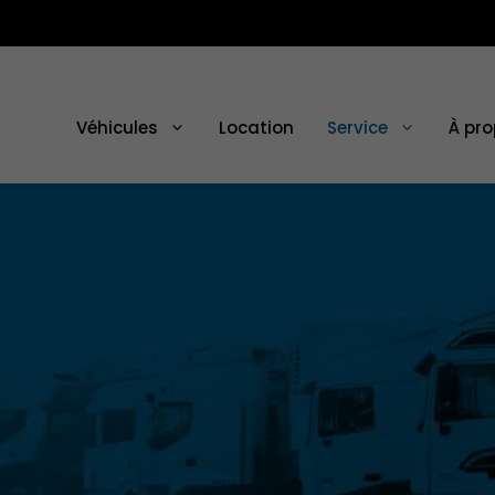
Véhicules
Location
Service
À pr