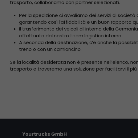
trasporto, collaboriamo con partner selezionati.
Per la spedizione ci avvaliamo dei servizi di società 
garantendo così l’affidabilità e un buon rapporto qua
Il trasferimento dei veicoli all’interno della Germania
effettuato dal nostro team logistico interno.
A seconda della destinazione, c’è anche la possibilità
treno o con un camioncino.
Se la località desiderata non è presente nell’elenco, non
trasporto e troveremo una soluzione per facilitarvi il più p
Yourtrucks GmbH