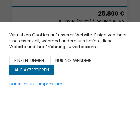
25.800 €
30.702 € (bruto)
/ incluido el IVA
Wir nutzen Cookies auf unserer Website. Einige von ihnen
sind essenziell, während andere uns helfen, diese
Website und Ihre Erfahrung zu verbessern.
EINSTELLUNGEN
NUR NOTWENDIGE
ALLE AKZEPTIEREN
Datenschutz
Impressum
Daf
LF 260 E6 /Carrier Supra/Strom/Tür/LBW/Klima
COCHES USADOS
INSTANTÁNEAMENTE