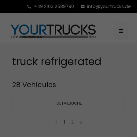
Saltar
+49 2103 2589790
info@yourtrucks.de
al
contenido
Menú
truck refrigerated
28 Vehículos
DETAILSUCHE
1
2