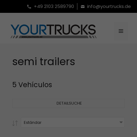
Saltar
+49 2103 2589790
info@yourtrucks.de
al
contenido
Menú
semi trailers
5 Vehículos
DETAILSUCHE
Estándar