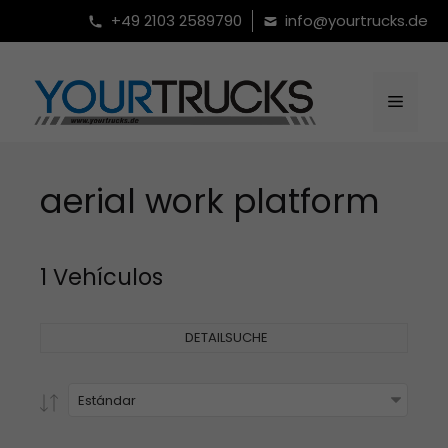
Saltar
+49 2103 2589790
info@yourtrucks.de
al
contenido
Menú
aerial work platform
1 Vehículos
DETAILSUCHE
Estándar