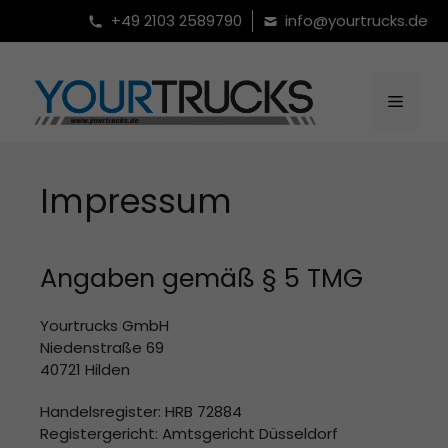
Skip
+49 2103 2589790
info@yourtrucks.de
to
content
Menu
Impressum
Angaben gemäß § 5 TMG
Yourtrucks GmbH
Niedenstraße 69
40721 Hilden
Handelsregister: HRB 72884
Registergericht: Amtsgericht Düsseldorf