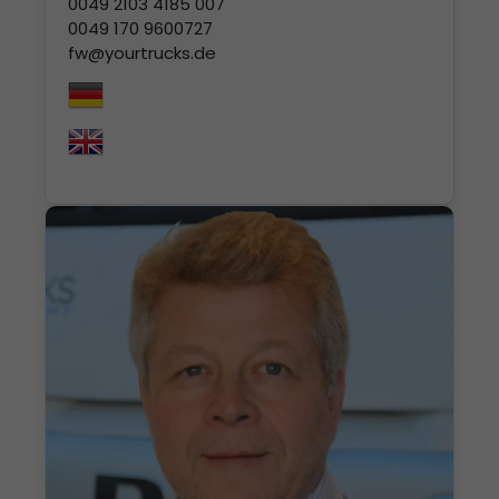
0049 2103
4185 007
0049 170 960
0727
fw@yourtrucks.de