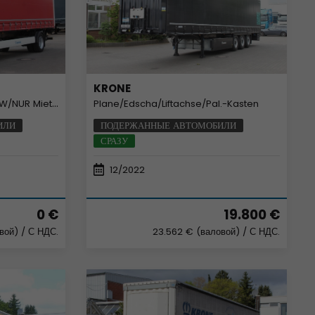
KRONE
UR Miete-Rent
Plane/Edscha/Liftachse/Pal.-Kasten
ИЛИ
ПОДЕРЖАННЫЕ АВТОМОБИЛИ
СРАЗУ
12/2022
0 €
19.800 €
овой)
/ С НДС.
23.562 € (валовой)
/ С НДС.