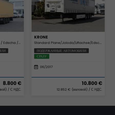
KRONE
ha / Liftachse
Standard Plane/Joloda/Liftachse/Edscha /Code XL
ИЛИ
ПОДЕРЖАННЫЕ АВТОМОБИЛИ
СРАЗУ
06/2017
8.800 €
10.800 €
овой)
/ С НДС.
12.852 € (валовой)
/ С НДС.