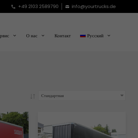
+49 2103 2589790
info@yourtrucks.de
рвис
О нас
Контакт
Русский
Стандартная