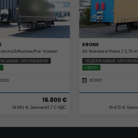
E
KRONE
Edscha/Liftachse/Pal.-Kasten
SD Standard Plane / 2,73 m / Edsc
РЖАННЫЕ АВТОМОБИЛИ
ПОДЕРЖАННЫЕ АВТОМОБ
У
СРАЗУ
2020
11/2017
16.800 €
19.992 € (валовой)
/ С НДС.
10.472 € (вал