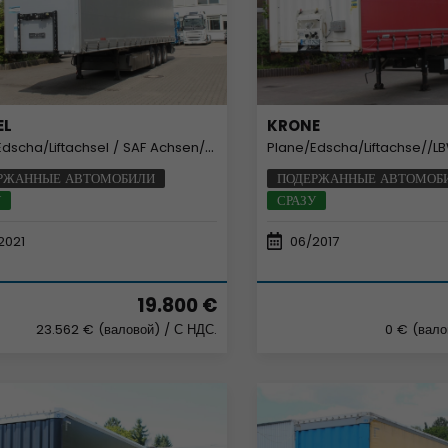
EL
KRONE
scha/Liftachsel / SAF Achsen/ PK / COIL
Plane/Edscha/Liftachse//LBW/N
РЖАННЫЕ АВТОМОБИЛИ
ПОДЕРЖАННЫЕ АВТОМОБ
У
СРАЗУ
2021
06/2017
19.800 €
23.562 € (валовой)
/ С НДС.
0 € (вал