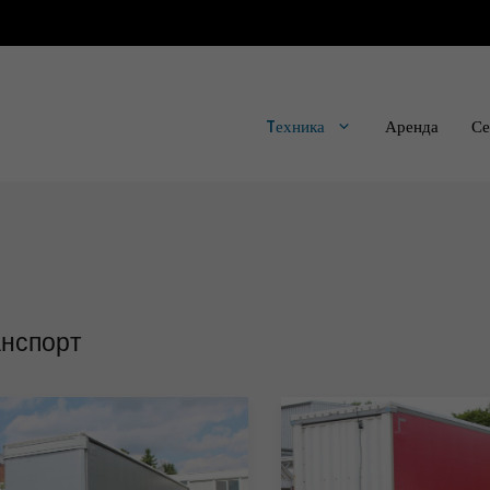
Tехника
Аренда
Се
анспорт