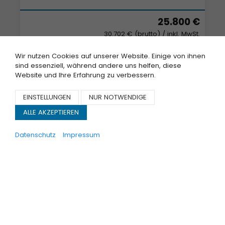
25.800 €
30.702 € (brutto)
/ inkl. MwSt.
Wir nutzen Cookies auf unserer Website. Einige von ihnen
sind essenziell, während andere uns helfen, diese
Website und Ihre Erfahrung zu verbessern.
EINSTELLUNGEN
NUR NOTWENDIGE
ALLE AKZEPTIEREN
Datenschutz
Impressum
Daf
LF 260 E6 /Carrier Supra/Strom/Tür/LBW/Klima
GEBRAUCHTWAGEN
SOFORT