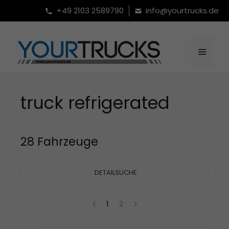
Zum
+49 2103 2589790
info@yourtrucks.de
Inhalt
springen
Menü
truck refrigerated
28 Fahrzeuge
DETAILSUCHE
1
2